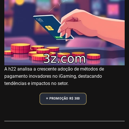
A h22 analisa a crescente adoção de métodos de
pagamento inovadores no iGaming, destacando
tendências e impactos no setor.
⭐️ PROMOÇÃO R$ 300