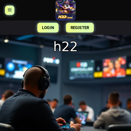
Skip
to
content
LOGIN
REGISTER