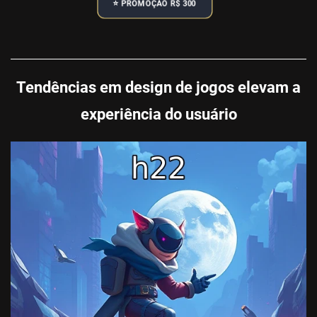
⭐️ PROMOÇÃO R$ 300
Tendências em design de jogos elevam a
experiência do usuário