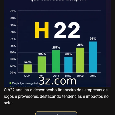
O h22 analisa o desempenho financeiro das empresas de
jogos e provedores, destacando tendências e impactos no
setor.