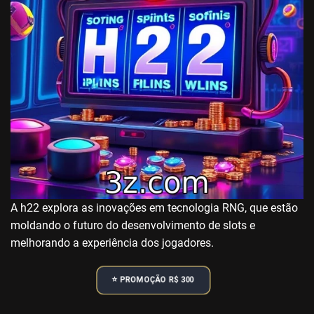
A h22 explora as inovações em tecnologia RNG, que estão
moldando o futuro do desenvolvimento de slots e
melhorando a experiência dos jogadores.
⭐️ PROMOÇÃO R$ 300