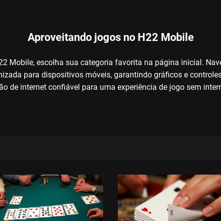
Aproveitando jogos no H22 Mobile
22 Mobile, escolha sua categoria favorita na página inicial. Na
mizada para dispositivos móveis, garantindo gráficos e controles
ão de internet confiável para uma experiência de jogo sem inter