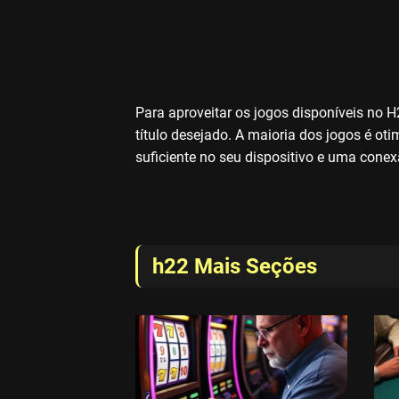
Para aproveitar os jogos disponíveis no H
título desejado. A maioria dos jogos é oti
suficiente no seu dispositivo e uma conex
h22 Mais Seções