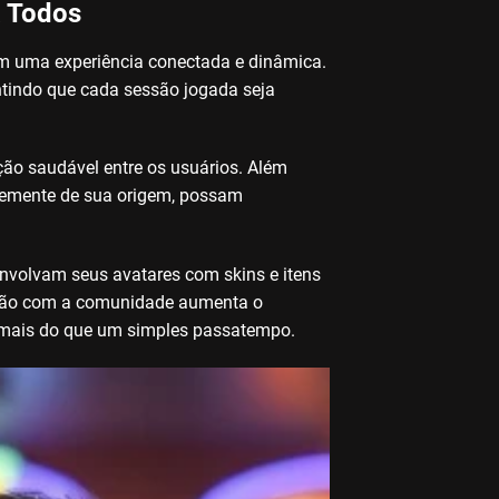
a Todos
am uma experiência conectada e dinâmica.
tindo que cada sessão jogada seja
ção saudável entre os usuários. Além
entemente de sua origem, possam
nvolvam seus avatares com skins e itens
nexão com a comunidade aumenta o
m mais do que um simples passatempo.