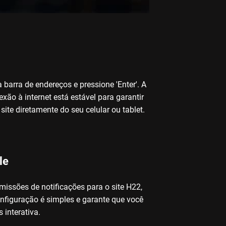
 barra de endereços e pressione 'Enter'. A
xão à internet está estável para garantir
te diretamente do seu celular ou tablet.
le
missões de notificações para o site H22,
nfiguração é simples e garante que você
interativa.