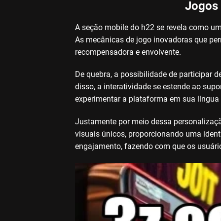
Jogos 
A seção mobile do h22 se revela como um
As mecânicas de jogo inovadoras que per
recompensadora e envolvente.
De quebra, a possibilidade de participar
disso, a interatividade se estende ao su
experimentar a plataforma em sua língua 
Justamente por meio dessa personalizaçã
visuais únicos, proporcionando uma ide
engajamento, fazendo com que os usuário