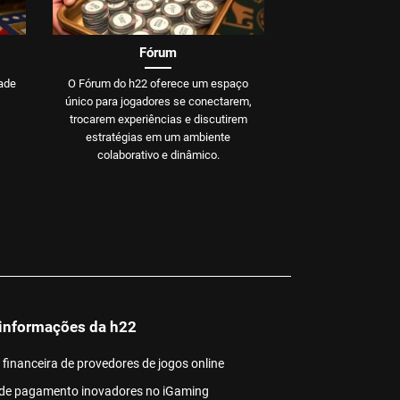
Fórum
cade
O Fórum do h22 oferece um espaço
único para jogadores se conectarem,
trocarem experiências e discutirem
estratégias em um ambiente
colaborativo e dinâmico.
 informações da h22
financeira de provedores de jogos online
de pagamento inovadores no iGaming