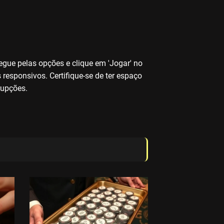
vegue pelas opções e clique em 'Jogar' no
 responsivos. Certifique-se de ter espaço
rupções.